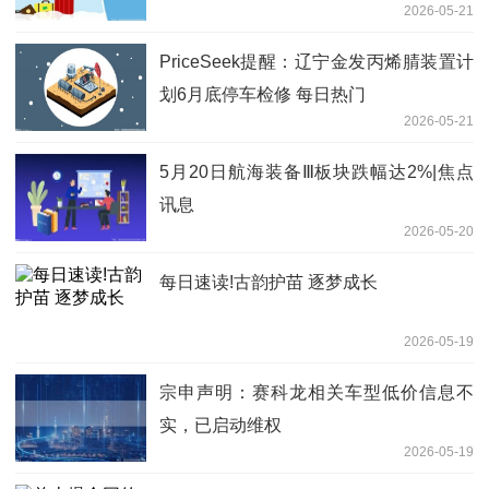
2026-05-21
PriceSeek提醒：辽宁金发丙烯腈装置计
划6月底停车检修 每日热门
2026-05-21
5月20日航海装备Ⅲ板块跌幅达2%|焦点
讯息
2026-05-20
每日速读!古韵护苗 逐梦成长
2026-05-19
宗申声明：赛科龙相关车型低价信息不
实，已启动维权
2026-05-19