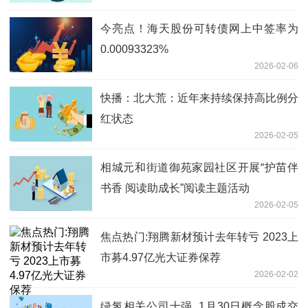
今亮点！海天股份可转债网上中签率为
0.00093323%
2026-02-06
快播：北大荒：近年来持续保持高比例分
红状态
2026-02-05
相城元和街道御苑家园社区开展“护苗伴
书香 阅读助成长”阅读主题活动
2026-02-05
焦点热门:翔腾新材预计去年转亏 2023上
市募4.97亿光大证券保荐
2026-02-02
绿氢相关公司十强_1月30日概念股成交