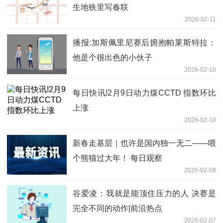
生地铁里写春联
2026-02-11
播报:加斯佩里尼赛后拥抱帕莱斯特拉：
他是个很出色的小伙子
2026-02-10
每日快讯!2月9日动力煤CCTD 指数环比
上涨
2026-02-10
新春走基层｜也许是国内独一无二——喂
个熊猫过大年！ 每日观察
2026-02-08
谷爱凌：我就是能顶住压力的人 决赛是
完全不同的动作|前沿热点
2026-02-07