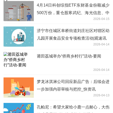
4月14日科创综指ETF东财基金份额减少
500万份，重仓股寒武纪、海光信息、中
2026-04-15
芯国际 热门看点
济宁市任城区阜桥街道刘庄社区对辖区幼
儿园开展食品安全专项检查活动|观速讯
2026-04-14
莆田荔城举办“侨商乡村行”活动-要闻
2026-04-14
梦龙冰淇淋公司回应新品广告：后续会进
一步加强内容审核与把控_快资讯
2026-04-13
孔帕尼：希望大家给小鹿一点耐心，大伤