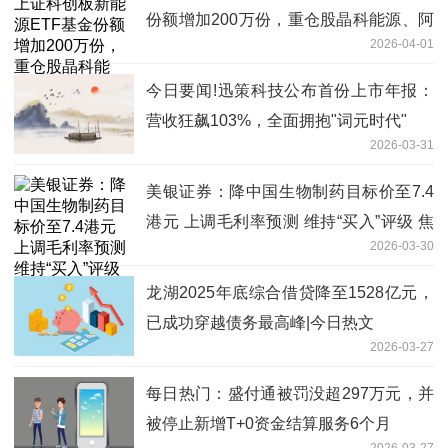
份额增加200万份，重仓股晶科能源、阿
2026-04-01
特斯、天合光能
今日要闻!迅策科技公布首份上市年报：
营收狂飙103%，全面拥抱"词元时代"
2026-03-31
美银证券：降中国生物制药目标价至7.4
港元 上调毛利率预测 维持“买入”评级 焦
2026-03-30
点滚动
龙湖2025年底综合借贷降至1528亿元，
已成功穿越债务最高峰|今日热文
2026-03-27
每日热门：盛付通被罚没超297万元，并
被停止新增T+0资金结算服务6个月
2026-03-27