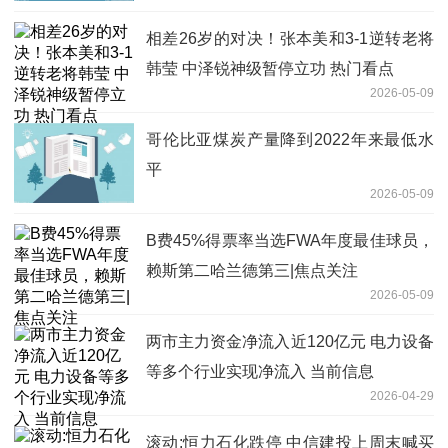
相差26岁的对决！张本美和3-1逆转老将
韩莹 中泽锐神级暂停立功 热门看点
2026-05-09
哥伦比亚煤炭产量降到2022年来最低水
平
2026-05-09
B费45%得票率当选FWA年度最佳球员，
赖斯第二哈兰德第三|焦点关注
2026-05-09
两市主力资金净流入近120亿元 电力设备
等多个行业实现净流入 当前信息
2026-04-29
滚动:恒力石化跌停 中信建投上周末喊买