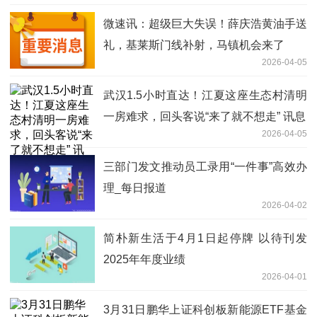
微速讯：超级巨大失误！薛庆浩黄油手送
礼，基莱斯门线补射，马镇机会来了
2026-04-05
武汉1.5小时直达！江夏这座生态村清明
一房难求，回头客说“来了就不想走” 讯息
2026-04-05
三部门发文推动员工录用“一件事”高效办
理_每日报道
2026-04-02
简朴新生活于4月1日起停牌 以待刊发
2025年年度业绩
2026-04-01
3月31日鹏华上证科创板新能源ETF基金