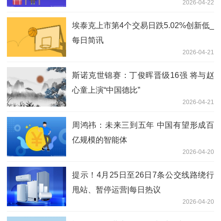
2026-04-22
埃泰克上市第4个交易日跌5.02%创新低_
每日简讯
2026-04-21
斯诺克世锦赛：丁俊晖晋级16强 将与赵
心童上演“中国德比”
2026-04-21
周鸿祎：未来三到五年 中国有望形成百
亿规模的智能体
2026-04-20
提示！4月25日至26日7条公交线路绕行
甩站、暂停运营|每日热议
2026-04-20