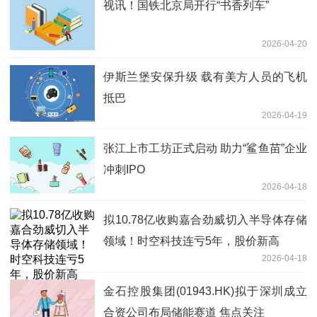
视讯！国铁北京局开行“书香列车”
2026-04-20
伊斯兰堡安保升级 载有美方人员的飞机
抵巴
2026-04-19
张江上市工坊正式启动 助力“鲨鱼苗”企业
冲刺IPO
2026-04-18
拟10.78亿收购嘉合劲威切入半导体存储
领域！时空科技连亏5年，股价新高
2026-04-18
金石控股集团(01943.HK)拟于深圳成立
合资公司布局储能赛道 焦点关注