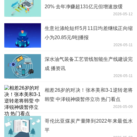
20% 去年净赚超131亿元但增速放缓
2026-05-12
生意社涤纶短纤5月11日均差继续正向缩
小为20.85元/吨|播报
2026-05-11
深水油气装备工艺管线智能生产线建设完
成 播资讯
2026-05-11
相差26岁的对决！张本美和3-1逆转老将
韩莹 中泽锐神级暂停立功 热门看点
2026-05-09
哥伦比亚煤炭产量降到2022年来最低水
平