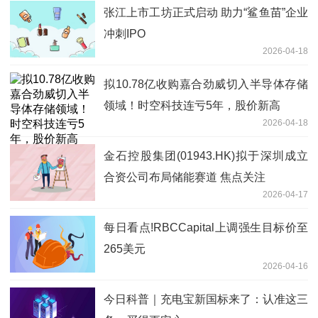
张江上市工坊正式启动 助力“鲨鱼苗”企业
冲刺IPO
2026-04-18
拟10.78亿收购嘉合劲威切入半导体存储
领域！时空科技连亏5年，股价新高
2026-04-18
金石控股集团(01943.HK)拟于深圳成立
合资公司布局储能赛道 焦点关注
2026-04-17
每日看点!RBCCapital上调强生目标价至
265美元
2026-04-16
今日科普｜充电宝新国标来了：认准这三