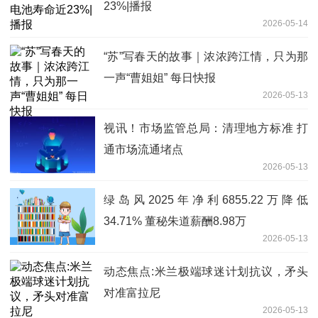
23%|播报
2026-05-14
“苏”写春天的故事｜浓浓跨江情，只为那
一声“曹姐姐” 每日快报
2026-05-13
视讯！市场监管总局：清理地方标准 打
通市场流通堵点
2026-05-13
绿岛风2025年净利6855.22万降低
34.71% 董秘朱道薪酬8.98万
2026-05-13
动态焦点:米兰极端球迷计划抗议，矛头
对准富拉尼
2026-05-13