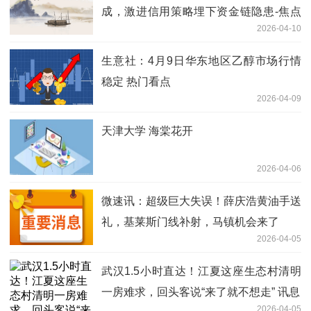
成，激进信用策略埋下资金链隐患-焦点
2026-04-10
短讯
生意社：4月9日华东地区乙醇市场行情
稳定 热门看点
2026-04-09
天津大学 海棠花开
2026-04-06
微速讯：超级巨大失误！薛庆浩黄油手送
礼，基莱斯门线补射，马镇机会来了
2026-04-05
武汉1.5小时直达！江夏这座生态村清明
一房难求，回头客说“来了就不想走” 讯息
2026-04-05