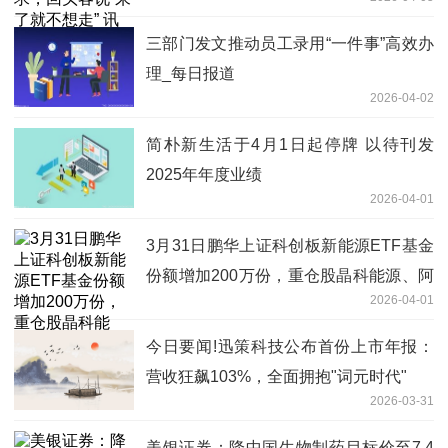
三部门发文推动员工录用“一件事”高效办
理_每日报道
2026-04-02
简朴新生活于4月1日起停牌 以待刊发
2025年年度业绩
2026-04-01
3月31日鹏华上证科创板新能源ETF基金
份额增加200万份，重仓股晶科能源、阿
2026-04-01
特斯、天合光能
今日要闻!迅策科技公布首份上市年报：
营收狂飙103%，全面拥抱"词元时代"
2026-03-31
美银证券：降中国生物制药目标价至7.4