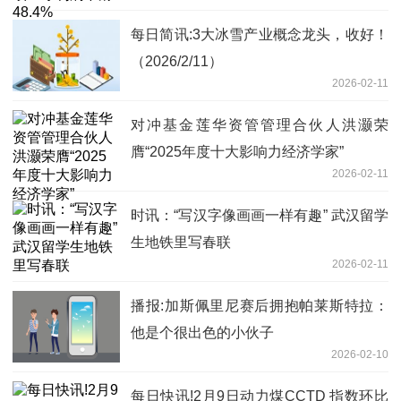
每日简讯:3大冰雪产业概念龙头，收好！
（2026/2/11）
2026-02-11
对冲基金莲华资管管理合伙人洪灏荣
膺“2025年度十大影响力经济学家”
2026-02-11
时讯：“写汉字像画画一样有趣” 武汉留学
生地铁里写春联
2026-02-11
播报:加斯佩里尼赛后拥抱帕莱斯特拉：
他是个很出色的小伙子
2026-02-10
每日快讯!2月9日动力煤CCTD 指数环比