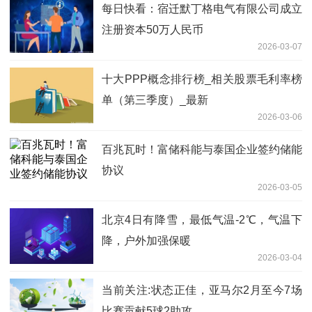
每日快看：宿迁默丁格电气有限公司成立
注册资本50万人民币
2026-03-07
十大PPP概念排行榜_相关股票毛利率榜
单（第三季度）_最新
2026-03-06
百兆瓦时！富储科能与泰国企业签约储能
协议
2026-03-05
北京4日有降雪，最低气温-2℃，气温下
降，户外加强保暖
2026-03-04
当前关注:状态正佳，亚马尔2月至今7场
比赛贡献5球2助攻