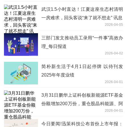
武汉1.5小时直达！江夏这座生态村清明
一房难求，回头客说“来了就不想走” 讯息
2026-04-05
三部门发文推动员工录用“一件事”高效办
理_每日报道
2026-04-02
简朴新生活于4月1日起停牌 以待刊发
2025年年度业绩
2026-04-01
3月31日鹏华上证科创板新能源ETF基金
份额增加200万份，重仓股晶科能源、阿
2026-04-01
特斯、天合光能
今日要闻!迅策科技公布首份上市年报：