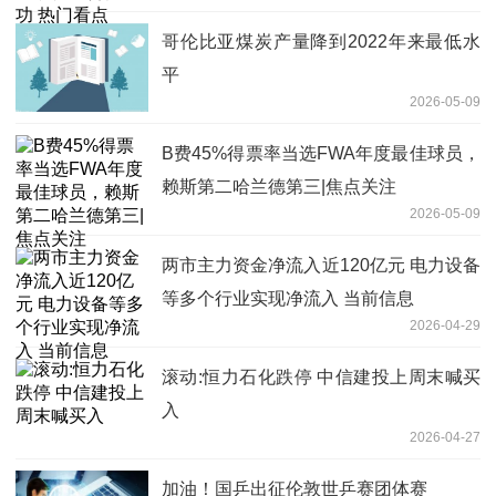
哥伦比亚煤炭产量降到2022年来最低水
平
2026-05-09
B费45%得票率当选FWA年度最佳球员，
赖斯第二哈兰德第三|焦点关注
2026-05-09
两市主力资金净流入近120亿元 电力设备
等多个行业实现净流入 当前信息
2026-04-29
滚动:恒力石化跌停 中信建投上周末喊买
入
2026-04-27
加油！国乒出征伦敦世乒赛团体赛