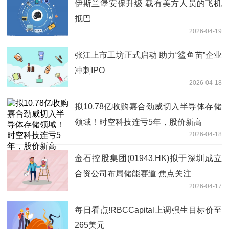
伊斯兰堡安保升级 载有美方人员的飞机
抵巴
2026-04-19
张江上市工坊正式启动 助力“鲨鱼苗”企业
冲刺IPO
2026-04-18
拟10.78亿收购嘉合劲威切入半导体存储
领域！时空科技连亏5年，股价新高
2026-04-18
金石控股集团(01943.HK)拟于深圳成立
合资公司布局储能赛道 焦点关注
2026-04-17
每日看点!RBCCapital上调强生目标价至
265美元