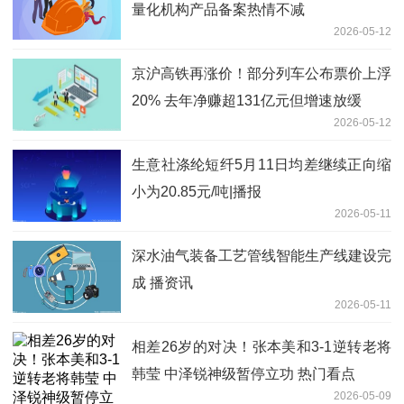
量化机构产品备案热情不减
2026-05-12
京沪高铁再涨价！部分列车公布票价上浮
20% 去年净赚超131亿元但增速放缓
2026-05-12
生意社涤纶短纤5月11日均差继续正向缩
小为20.85元/吨|播报
2026-05-11
深水油气装备工艺管线智能生产线建设完
成 播资讯
2026-05-11
相差26岁的对决！张本美和3-1逆转老将
韩莹 中泽锐神级暂停立功 热门看点
2026-05-09