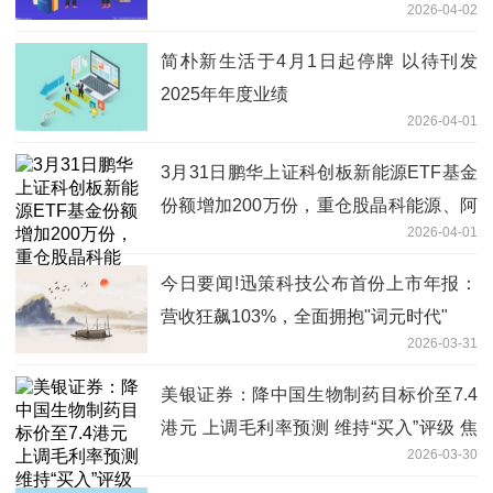
2026-04-02
简朴新生活于4月1日起停牌 以待刊发
2025年年度业绩
2026-04-01
3月31日鹏华上证科创板新能源ETF基金
份额增加200万份，重仓股晶科能源、阿
2026-04-01
特斯、天合光能
今日要闻!迅策科技公布首份上市年报：
营收狂飙103%，全面拥抱"词元时代"
2026-03-31
美银证券：降中国生物制药目标价至7.4
港元 上调毛利率预测 维持“买入”评级 焦
2026-03-30
点滚动