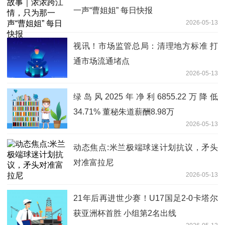
一声“曹姐姐” 每日快报
2026-05-13
视讯！市场监管总局：清理地方标准 打
通市场流通堵点
2026-05-13
绿岛风2025年净利6855.22万降低
34.71% 董秘朱道薪酬8.98万
2026-05-13
动态焦点:米兰极端球迷计划抗议，矛头
对准富拉尼
2026-05-13
21年后再进世少赛！U17国足2-0卡塔尔
获亚洲杯首胜 小组第2名出线