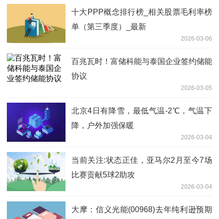
十大PPP概念排行榜_相关股票毛利率榜
单（第三季度）_最新
2026-03-06
百兆瓦时！富储科能与泰国企业签约储能
协议
2026-03-05
北京4日有降雪，最低气温-2℃，气温下
降，户外加强保暖
2026-03-04
当前关注:状态正佳，亚马尔2月至今7场
比赛贡献5球2助攻
2026-03-04
大摩：信义光能(00968)去年纯利逊预期