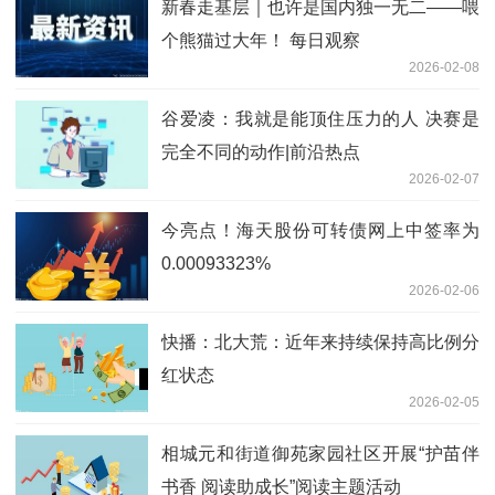
新春走基层｜也许是国内独一无二——喂
个熊猫过大年！ 每日观察
2026-02-08
谷爱凌：我就是能顶住压力的人 决赛是
完全不同的动作|前沿热点
2026-02-07
今亮点！海天股份可转债网上中签率为
0.00093323%
2026-02-06
快播：北大荒：近年来持续保持高比例分
红状态
2026-02-05
相城元和街道御苑家园社区开展“护苗伴
书香 阅读助成长”阅读主题活动