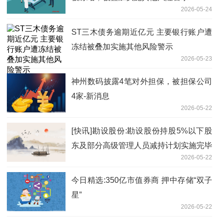
2026-05-24
ST三木债务逾期近亿元 主要银行账户遭
冻结被叠加实施其他风险警示
2026-05-23
神州数码披露4笔对外担保，被担保公司
4家-新消息
2026-05-22
[快讯]勘设股份:勘设股份持股5%以下股
东及部分高级管理人员减持计划实施完毕
2026-05-22
暨减持结果
今日精选:350亿市值券商 押中存储“双子
星”
2026-05-22