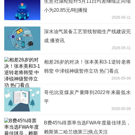
生意社涤纶短纤5月11日均差继续正向缩
小为20.85元/吨|播报
2026-05-11
深水油气装备工艺管线智能生产线建设完
成 播资讯
2026-05-11
相差26岁的对决！张本美和3-1逆转老将
韩莹 中泽锐神级暂停立功 热门看点
2026-05-09
哥伦比亚煤炭产量降到2022年来最低水
平
2026-05-09
B费45%得票率当选FWA年度最佳球员，
赖斯第二哈兰德第三|焦点关注