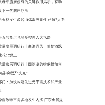
质母细胞瘤侵袭的关键作用揭示，有助
发下一代脑癌疗法
西玉林发生多起山体滑坡事件 已致7人遇
舟五号货运飞船受控再入大气层
质量发展调研行丨商洛丹凤：葡萄酒飘
棣花北塬上
质量发展调研行丨圆滚滚的猕猴桃如何
为县域经济“支点”
部门：加快构建先进元宇宙技术和产业
系
降雨致珠三角多地发生内涝 广东全省提