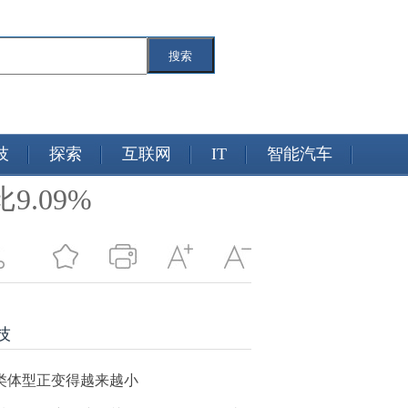
搜索
技
探索
互联网
IT
智能汽车
.09%
技
类体型正变得越来越小