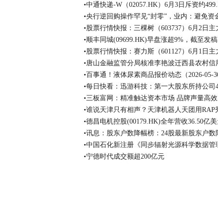
•中通快递-W（02057.HK）6月3日斥资约499
•央行逆回购操作罕见“封零”，业内：避免资
•股票行情快报：三棵树（603737）6月2日主
•顺丰同城(09699.HK)早盘涨超9%，截至发稿
•股票行情快报：赛力斯（601127）6月1日主力
•唐山金融监管分局核准李艳波迁西县农村信
•百事通！液体尿素商品报价动态（2026-05-3
•每日快看：迅游科技：第一大股东所持公司4
•三板富网：精准触达资本市场 品牌声量高
•谁说天津只有相声？天津机器人天团用RAP
•德昌电机控股(00179.HK)全年营收36.50
•讯息：股东户数降幅榜：24股最新股东户数
•中国石化新注册《同步辐射光源科学数据管理
•宁德时代成交额超200亿元