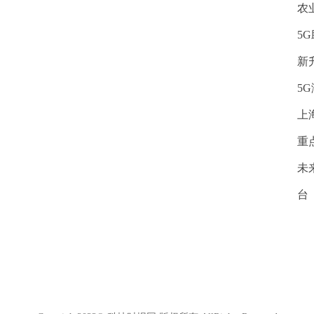
农
5
新
5
上
重
未
台