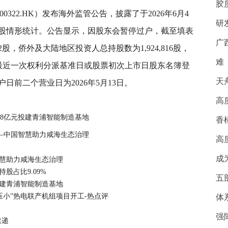
胶
00322.HK）发布海外监管公告，披露了于2026年6月4
研
股情形统计。公告显示，因股东会暂停过户，截至填表
广
02股，侨外及大陆地区投资人总持股数为1,924,816股，
难
与最近一次权利分派基准日或股票初次上市日股东名簿登
天
前二个营业日为2026年5月13日。
高
约5.8亿元投建青浦智能制造基地
香
——中国智慧助力咸海生态治理
高
成
智慧助力咸海生态治理
持股占比9.09%
五
亿元投建青浦智能制造基地
大压小”热电联产机组项目开工-热点评
体
强
速递