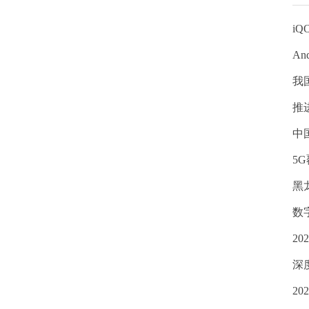
iQ
An
我
推
中
5
黑
数
2
深
2