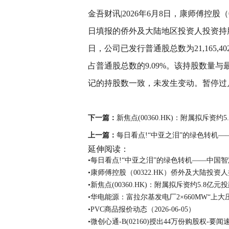
金吾财讯|2026年6月8日，康师傅控股（
日填报的侨外及大陆地区投资人投资持
日，公司已发行普通股总数为21,165,4
占普通股总数的9.09%。该持股数量
记的持股数一致，未发生变动。暂停过户日
关键词：
财经频道
财经资讯
下一篇：
新焦点(00360.HK)：附属拟斥资
上一篇：
每日看点!“中亚之泪”的绿色转机
延伸阅读：
•每日看点!“中亚之泪”的绿色转机——中国
•康师傅控股（00322.HK）侨外及大陆投资人
•新焦点(00360.HK)：附属拟斥资约5.8
•华电能源：富拉尔基发电厂2×660MW“上
•PVC商品报价动态（2026-06-05）
•微创心通-B(02160)授出44万份购股权-要闻