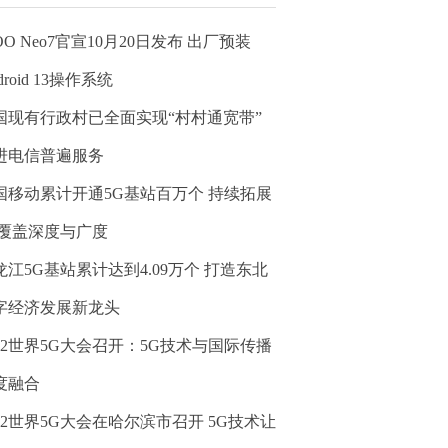
OO Neo7官宣10月20日发布 出厂预装
droid 13操作系统
国现有行政村已全面实现“村村通宽带”
进电信普遍服务
国移动累计开通5G基站百万个 持续拓展
G覆盖深度与广度
龙江5G基站累计达到4.09万个 打造东北
字经济发展新龙头
022世界5G大会召开：5G技术与国际传播
度融合
022世界5G大会在哈尔滨市召开 5G技术让