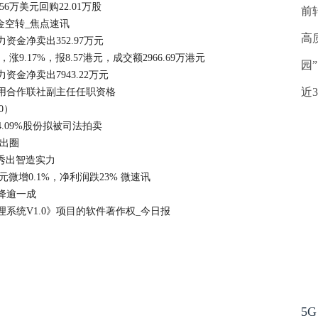
.56万美元回购22.01万股
前
金空转_焦点速讯
高
力资金净卖出352.97万元
，涨9.17%，报8.57港元，成交额2966.69万港元
园
资金净卖出7943.22万元
近
用合作联社副主任任职资格
0）
.09%股份拟被司法拍卖
效出圈
秀出智造实力
亿美元微增0.1%，净利润跌23% 微速讯
降逾一成
系统V1.0》项目的软件著作权_今日报
5G