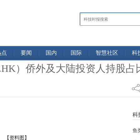
热点
要闻
国内
国际
智慧社区
科
2.HK）侨外及大陆投资人持股占比9
财讯
科
鱼
【资料图】