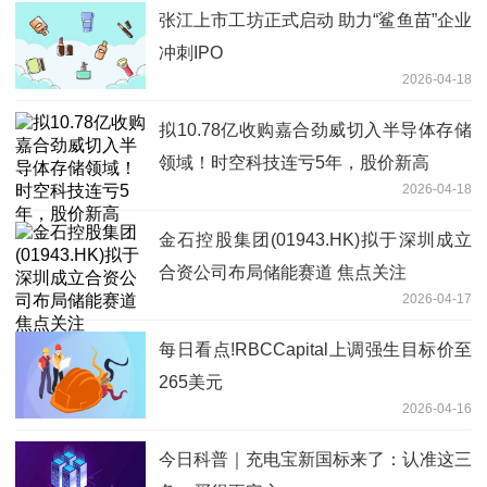
张江上市工坊正式启动 助力“鲨鱼苗”企业
冲刺IPO
2026-04-18
拟10.78亿收购嘉合劲威切入半导体存储
领域！时空科技连亏5年，股价新高
2026-04-18
金石控股集团(01943.HK)拟于深圳成立
合资公司布局储能赛道 焦点关注
2026-04-17
每日看点!RBCCapital上调强生目标价至
265美元
2026-04-16
今日科普｜充电宝新国标来了：认准这三