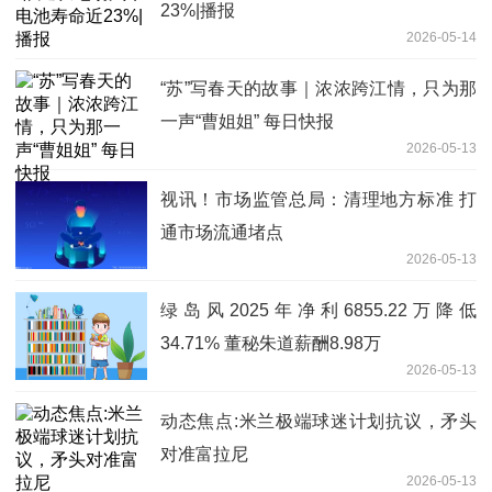
23%|播报
2026-05-14
“苏”写春天的故事｜浓浓跨江情，只为那
一声“曹姐姐” 每日快报
2026-05-13
视讯！市场监管总局：清理地方标准 打
通市场流通堵点
2026-05-13
绿岛风2025年净利6855.22万降低
34.71% 董秘朱道薪酬8.98万
2026-05-13
动态焦点:米兰极端球迷计划抗议，矛头
对准富拉尼
2026-05-13