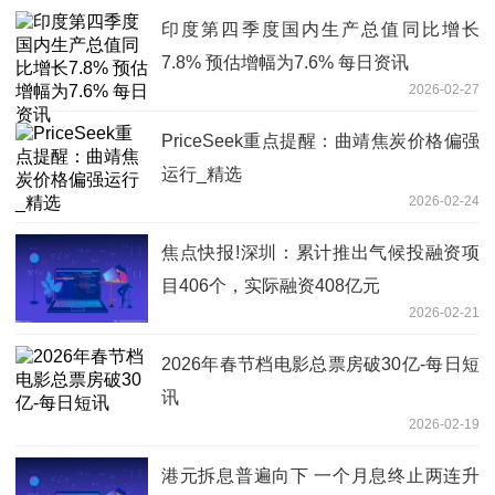
印度第四季度国内生产总值同比增长
7.8% 预估增幅为7.6% 每日资讯
2026-02-27
PriceSeek重点提醒：曲靖焦炭价格偏强
运行_精选
2026-02-24
焦点快报!深圳：累计推出气候投融资项
目406个，实际融资408亿元
2026-02-21
2026年春节档电影总票房破30亿-每日短
讯
2026-02-19
港元拆息普遍向下 一个月息终止两连升