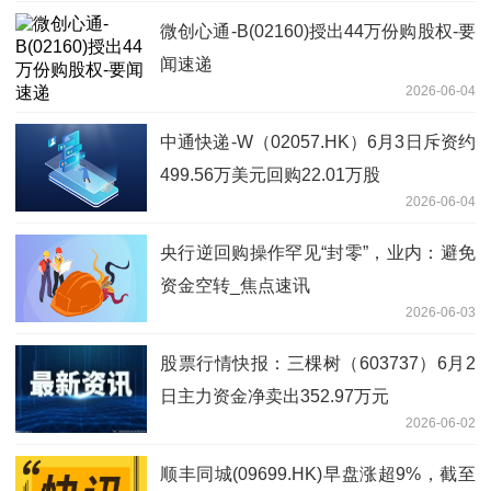
微创心通-B(02160)授出44万份购股权-要
闻速递
2026-06-04
中通快递-W（02057.HK）6月3日斥资约
499.56万美元回购22.01万股
2026-06-04
央行逆回购操作罕见“封零”，业内：避免
资金空转_焦点速讯
2026-06-03
股票行情快报：三棵树（603737）6月2
日主力资金净卖出352.97万元
2026-06-02
顺丰同城(09699.HK)早盘涨超9%，截至