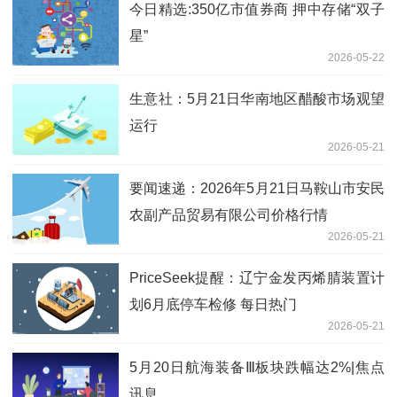
今日精选:350亿市值券商 押中存储“双子
星”
2026-05-22
生意社：5月21日华南地区醋酸市场观望
运行
2026-05-21
要闻速递：2026年5月21日马鞍山市安民
农副产品贸易有限公司价格行情
2026-05-21
PriceSeek提醒：辽宁金发丙烯腈装置计
划6月底停车检修 每日热门
2026-05-21
5月20日航海装备Ⅲ板块跌幅达2%|焦点
讯息