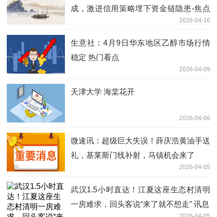
成，激进信用策略埋下资金链隐患-焦点
2026-04-10
短讯
生意社：4月9日华东地区乙醇市场行情
稳定 热门看点
2026-04-09
天津大学 海棠花开
2026-04-06
微速讯：超级巨大失误！薛庆浩黄油手送
礼，基莱斯门线补射，马镇机会来了
2026-04-05
武汉1.5小时直达！江夏这座生态村清明
一房难求，回头客说“来了就不想走” 讯息
2026-04-05