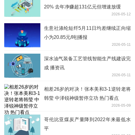
20% 去年净赚超131亿元但增速放缓
2026-05-12
生意社涤纶短纤5月11日均差继续正向缩
小为20.85元/吨|播报
2026-05-11
深水油气装备工艺管线智能生产线建设完
成 播资讯
2026-05-11
相差26岁的对决！张本美和3-1逆转老将
韩莹 中泽锐神级暂停立功 热门看点
2026-05-09
哥伦比亚煤炭产量降到2022年来最低水
平