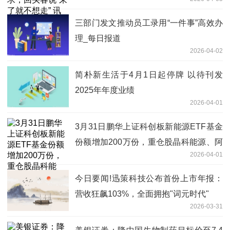
三部门发文推动员工录用“一件事”高效办
理_每日报道
2026-04-02
简朴新生活于4月1日起停牌 以待刊发
2025年年度业绩
2026-04-01
3月31日鹏华上证科创板新能源ETF基金
份额增加200万份，重仓股晶科能源、阿
2026-04-01
特斯、天合光能
今日要闻!迅策科技公布首份上市年报：
营收狂飙103%，全面拥抱"词元时代"
2026-03-31