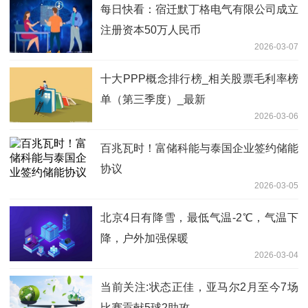
每日快看：宿迁默丁格电气有限公司成立
注册资本50万人民币
2026-03-07
十大PPP概念排行榜_相关股票毛利率榜
单（第三季度）_最新
2026-03-06
百兆瓦时！富储科能与泰国企业签约储能
协议
2026-03-05
北京4日有降雪，最低气温-2℃，气温下
降，户外加强保暖
2026-03-04
当前关注:状态正佳，亚马尔2月至今7场
比赛贡献5球2助攻