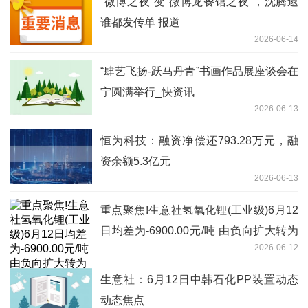
“微博之夜”变“微博龙餐馆之夜”，沈腾逮
谁都发传单 报道
2026-06-14
“肆艺飞扬-跃马丹青”书画作品展座谈会在
宁圆满举行_快资讯
2026-06-13
恒为科技：融资净偿还793.28万元，融
资余额5.3亿元
2026-06-13
重点聚焦!生意社氢氧化锂(工业级)6月12
日均差为-6900.00元/吨 由负向扩大转为
2026-06-12
缩小
生意社：6月12日中韩石化PP装置动态
动态焦点