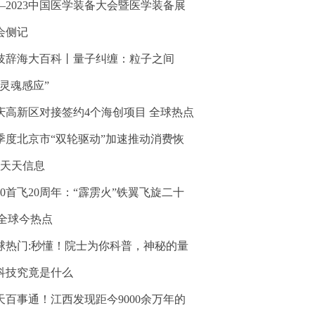
—2023中国医学装备大会暨医学装备展
会侧记
技辞海大百科丨量子纠缠：粒子之间
“灵魂感应”
庆高新区对接签约4个海创项目 全球热点
季度北京市“双轮驱动”加速推动消费恢
_天天信息
10首飞20周年：“霹雳火”铁翼飞旋二十
|全球今热点
球热门:秒懂！院士为你科普，神秘的量
科技究竟是什么
天百事通！江西发现距今9000余万年的