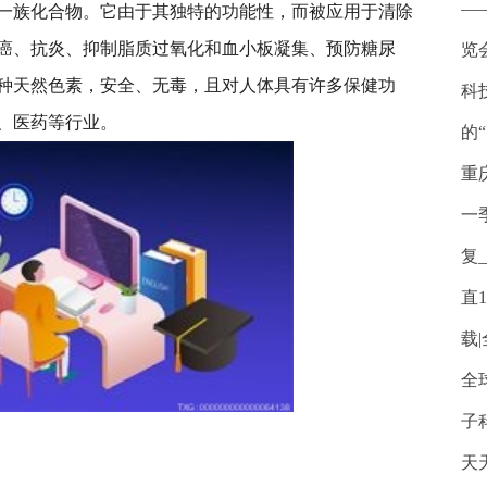
—
一族化合物。它由于其独特的功能
性
，而被应用于清除
癌、抗炎、抑制脂质过氧化和血小板凝集、预防糖尿
览
种天然色素，安全、无毒，且对人体具有许多保健功
科
、医药等行业。
的
重
一
复
直
载
全
子
天