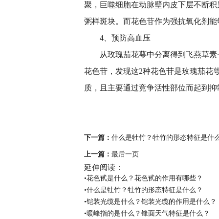
聚，巨噬细胞在动脉壁内皮下层不断积
粥样斑块。而花色苷作为强抗氧化剂能够
4、预防高血压
从玫瑰茄花萼中分离得到飞燕草素
花色苷，发现这2种花色苷是玫瑰茄花萼
质，且主要通过竞争活
性
部位而起到抑
关键词：
花色甙是什么
花色甙的
成吗
下一篇：
什么是牡竹？牡竹的形态特征是什
上一篇：
最后一页
延伸阅读：
•花色甙是什么？花色甙的作用有哪些？
•什么是牡竹？牡竹的形态特征是什么？
•铠装光缆是什么？铠装光缆的作用是什么？
•暖峰指的是什么？锋面天气特征是什么？