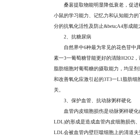
桑葚提取物能明显降低衰老，促进
小鼠的学
习
能力、记忆力和认知能力的
分的抗氧化活
性
及防止&
bet
a;A4形
2、抗糖尿病
自然界中6种最为常见的花色苷中
素一3一葡萄糖苷能更好的清除H2O2，
脂肪细胞对葡萄糖的摄取能力，均呈剂
和改善氧化应激引起的3T3一L1脂肪细
关。
3、保护血管、抗动脉粥样硬化
血管内皮细胞损伤是动脉粥样硬化(
LDL)的形成是造成血管内皮细胞损伤
LDL会被血管内壁巨噬细胞上的清道