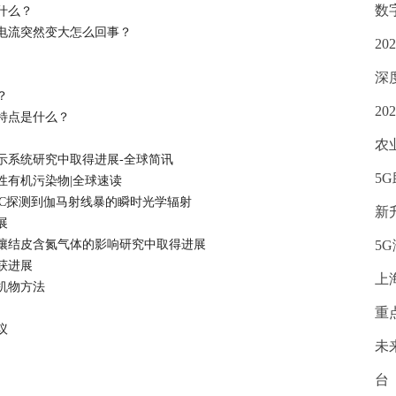
数
什么？
电流突然变大怎么回事？
2
深
？
2
特点是什么？
农
示系统研究中取得进展-全球简讯
5
性有机污染物|全球速读
AC探测到伽马射线暴的瞬时光学辐射
新
展
壤结皮含氮气体的影响研究中取得进展
5
获进展
上
机物方法
重
议
未
台