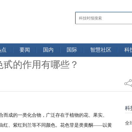
热点
要闻
国内
国际
智慧社区
科
色甙的作用有哪些？
热点
科
合而成的一类化合物，广泛存在于植物的花、果实、
全
由红、紫红到兰等不同颜色。花色苷是类黄酮——以黄