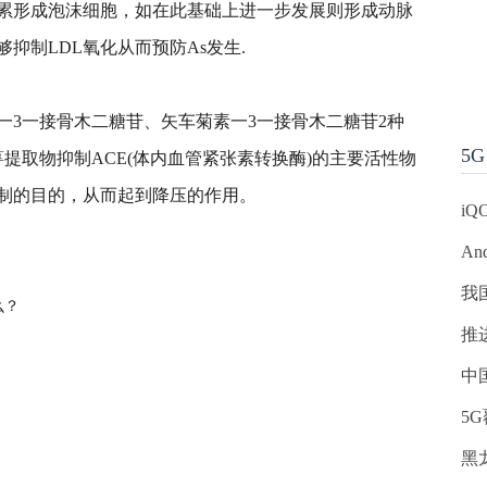
累形成泡沫细胞，如在此基础上进一步发展则形成动脉
抑制LDL氧化从而预防As发生.
一3一接骨木二糖苷、矢车菊素一3一接骨木二糖苷2种
5G
提取物抑制ACE(体内血管紧张素转换酶)的主要活
性
物
制的目的，从而起到降压的作用。
iQ
作用有哪些
花青素与花色苷一样吗
花色苷能人体自身合
An
我
么？
推
中
5
黑