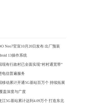
OO Neo7官宣10月20日发布 出厂预装
droid 13操作系统
国现有行政村已全面实现“村村通宽带”
进电信普遍服务
国移动累计开通5G基站百万个 持续拓展
G覆盖深度与广度
龙江5G基站累计达到4.09万个 打造东北