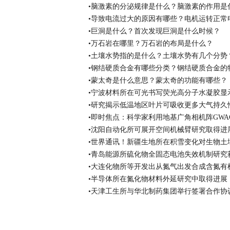
•脑激素的分泌规律是什么？脑激素的作用是
•导致电流过大的原因有哪些？电机运转正常
•巨洞是什么？首次发现巨洞是什么时候？
•万石岩在哪里？万石岩的布局是什么？
•土壤水势指的是什么？土壤水势有几个分势
•钢结硬质合金有哪些分类？钢结硬质合金的
•蒙太奇是什么意思？蒙太奇的功能有哪些？
•宁波材料所在可光书写荧光高分子水凝胶显
•研究揭示低温地区叶片可吸收更多大气持久
•即时焦点：科学家利用地基广角相机阵GW
•沈阳自动化所可展开空间机械臂研究取得进
•世界通讯！新疆生地所在积雪变化对生物土
•青岛能源所硫化物全固态电池失效机制研究
•大连化物所等开发出从氮气出发合成含氮有
•半导体所在氮化物材料外延研究中取得进展
•天津工生所与华北制药集团举行签署合作协