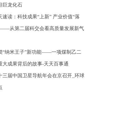
坦巨龙化石
天速读：科技成果“上新” 产业价值“落
”——从第二届科交会看高质量发展新气
锁“纳米王子”新功能——一项煤制乙二
重大成果背后的故事-天天百事通
十三届中国卫星导航年会在京召开_环球
点