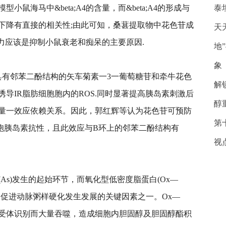
模型小鼠海马中&
bet
a;A4的含量，而&
bet
a;A4的形成与
泰
下降有直接的相关
性
;由此可知，桑葚提取物中花色苷成
天
成能力应该是抑制小鼠衰老和痴呆的主要原因.
地
象
具有邻苯二酚结构的矢车菊素一3一葡萄糖苷和牵牛花色
解
诱导IR脂肪细胞胞内的ROS.同时显著提高胰岛素刺激后
醇
量一效应依赖关系。因此，郭红辉等认为花色苷可预防
第
胞胰岛素抗
性
，且此效应与B环上的邻苯二酚结构有
视
As)发生的起始环节，而氧化型低密度脂蛋白(Ox—
、促进动脉粥样硬化发生发展的关键因素之一。Ox—
夫受体识别而大量吞噬，造成细胞内胆固醇及胆固醇酯积