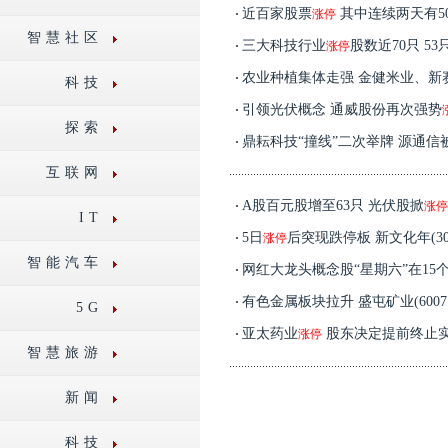
近百家股票
其中连续两天有5
涨停
智慧社区
三大科技行业
股数近70只 5
涨停
农业种植集体走强 金健米业、新
科技
引领光伏概念 通威股份再次强势
探索
鼎耘科技“撞线”二次举牌 源通信
互联网
A股百元股增至63只 光伏股掀
涨停
IT
5日
后突现跌停板 新文化年(30
涨停
智能汽车
网红大龙头概念股“星期六”在15
有色金属板块拉升 盛屯矿业(60071
5G
亚太药业
股东决定提前终止
涨停
智慧旅游
新闻
科技