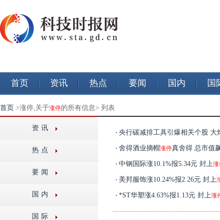
首页
资讯
热点
要闻
国内
国
首页
>涨停,关于
的所有信息> 列表
涨停
资讯
央行碳减排工具引爆相关个股 大烨
舍得酒业摘帽
真舍得 总市值飙
涨停
热点
中钢国际涨10.1%报5.34元 封上
涨
要闻
美邦服饰涨10.24%报2.26元 封上
国内
*ST华塑涨4.63%报1.13元 封上
涨
国际