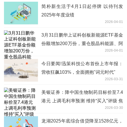
简朴新生活于4月1日起停牌 以待刊发
2025年年度业绩
2026-04-01
3月31日鹏华上证科创板新能源ETF基金
份额增加200万份，重仓股晶科能源、阿
2026-04-01
特斯、天合光能
今日要闻!迅策科技公布首份上市年报：
营收狂飙103%，全面拥抱"词元时代"
2026-03-31
美银证券：降中国生物制药目标价至7.4
港元 上调毛利率预测 维持“买入”评级 焦
2026-03-30
点滚动
龙湖2025年底综合借贷降至1528亿元，