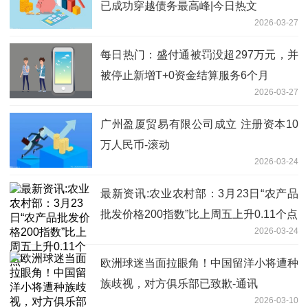
已成功穿越债务最高峰|今日热文
2026-03-27
每日热门：盛付通被罚没超297万元，并
被停止新增T+0资金结算服务6个月
2026-03-27
广州盈厦贸易有限公司成立 注册资本10
万人民币-滚动
2026-03-24
最新资讯:农业农村部：3月23日“农产品
批发价格200指数”比上周五上升0.11个点
2026-03-24
欧洲球迷当面拉眼角！中国留洋小将遭种
族歧视，对方俱乐部已致歉-通讯
2026-03-10