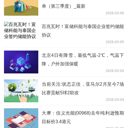
单（第三季度）_最新
2026-03-06
百兆瓦时！富储科能与泰国企业签约储能
协议
2026-03-05
北京4日有降雪，最低气温-2℃，气温下
降，户外加强保暖
2026-03-04
当前关注:状态正佳，亚马尔2月至今7场
比赛贡献5球2助攻
2026-03-04
大摩：信义光能(00968)去年纯利逊预期
目标价3.4港元