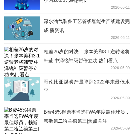
小为20.85元/吨|播报
2026-05-11
深水油气装备工艺管线智能生产线建设完
成 播资讯
2026-05-11
相差26岁的对决！张本美和3-1逆转老将
韩莹 中泽锐神级暂停立功 热门看点
2026-05-09
哥伦比亚煤炭产量降到2022年来最低水
平
2026-05-09
B费45%得票率当选FWA年度最佳球员，
赖斯第二哈兰德第三|焦点关注
2026-05-09