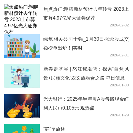
焦点热门:翔腾新材预计去年转亏 2023上
市募4.97亿光大证券保荐
2026-02-02
绿氢相关公司十强_1月30日概念股成交
额榜单出炉！|实时
2026-02-01
新春走基层 | 怒江秘境湾：探索“自然风
景+民族文化”农文旅融合之路 每日信息
2026-01-30
光大银行：2025年半年度A股每股现金红
利人民币0.105元 观热点
2026-01-29
“静”享旅途