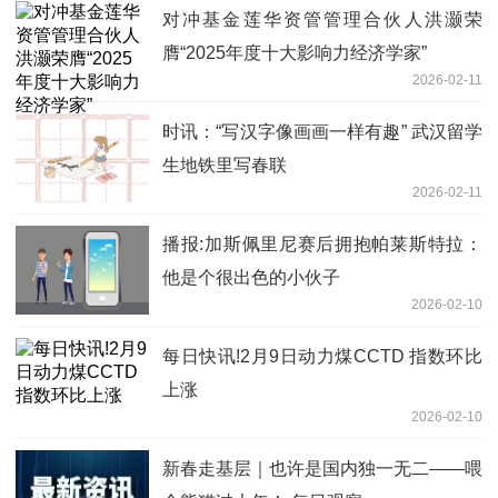
对冲基金莲华资管管理合伙人洪灏荣
膺“2025年度十大影响力经济学家”
2026-02-11
时讯：“写汉字像画画一样有趣” 武汉留学
生地铁里写春联
2026-02-11
播报:加斯佩里尼赛后拥抱帕莱斯特拉：
他是个很出色的小伙子
2026-02-10
每日快讯!2月9日动力煤CCTD 指数环比
上涨
2026-02-10
新春走基层｜也许是国内独一无二——喂