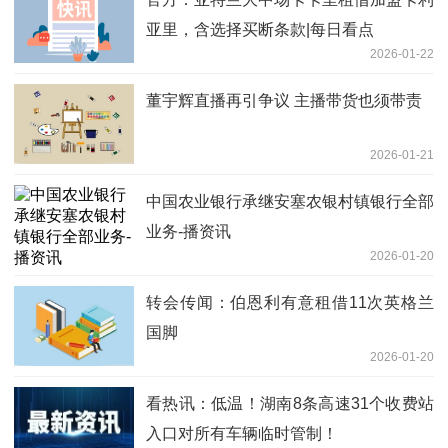
亚里，含选择买断条款|每日看点
2026-01-22
董宇辉直播再引争议 主播带货也须带责
2026-01-21
中国农业银行承继安塞农银村镇银行全部
业务-播资讯
2026-01-20
转会传闻：伯恩利有意租借11次英格兰
国脚
2026-01-20
看热讯：低温！湖南8条高速31个收费站
入口对所有车辆临时管制！