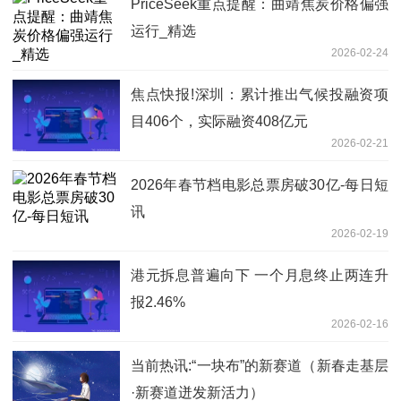
PriceSeek重点提醒：曲靖焦炭价格偏强
运行_精选
2026-02-24
焦点快报!深圳：累计推出气候投融资项
目406个，实际融资408亿元
2026-02-21
2026年春节档电影总票房破30亿-每日短
讯
2026-02-19
港元拆息普遍向下 一个月息终止两连升
报2.46%
2026-02-16
当前热讯:“一块布”的新赛道（新春走基层
·新赛道迸发新活力）