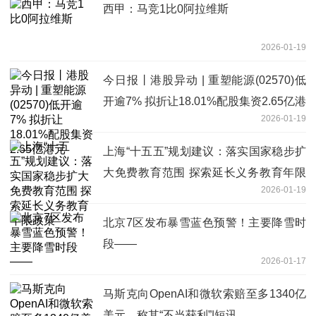
西甲：马竞1比0阿拉维斯
2026-01-19
今日报丨港股异动 | 重塑能源(02570)低
开逾7% 拟折让18.01%配股集资2.65亿港
2026-01-19
元
上海“十五五”规划建议：落实国家稳步扩
大免费教育范围 探索延长义务教育年限
2026-01-19
政策
北京7区发布暴雪蓝色预警！主要降雪时
段——
2026-01-17
马斯克向OpenAI和微软索赔至多1340亿
美元，称其“不当获利”|短讯