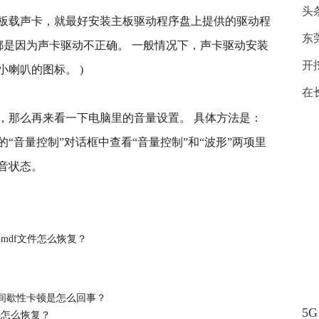
头
板载声卡，就最好安装主板驱动程序盘上提供的驱动程
东
都是因为声卡驱动不正确。 一般情况下，声卡驱动安装
开
喇叭的图标。 )
在
，那么再来看一下电脑里的音量设置。 具体方法是：
“音量控制”对话框中查看“音量控制”和“波形”两项里
音状态。
么解决
电脑声音间歇性卡顿是怎么回事
电脑播放视频
了mdf文件怎么恢复？
间歇性卡顿是怎么回事？
5G
文件怎么恢复？