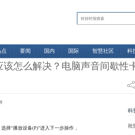
热点
要闻
国内
国际
智慧社区
科
应该怎么解决？电脑声音间歇性
科技网
科
祝
选择“播放设备(P)”进入下一步操作，