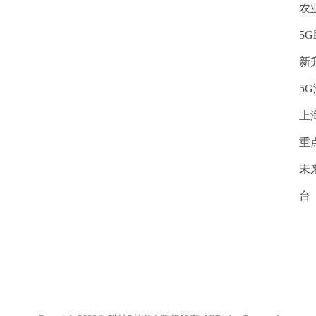
农
5
新
5
上
重
未
台