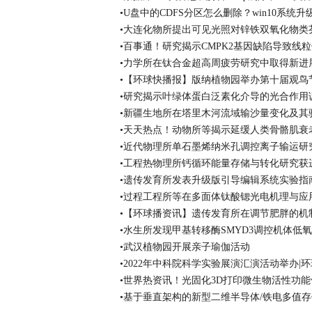
•U盘中的CDFS分区怎么删除？win10系
•大连化物所提出可见光照对锌铁双氧化物类
•百事通！研究揭示CMPK2基因缺陷导致线
•力学所在钛合金超高周疲劳研究中取得新进
•【环球快播报】版纳植物园举办第十届观鸟
•研究揭示叶绿体蛋白泛素化介导的光合作用
•新疆生地所在塔里木河流域输沙量变化及其
•天天热点！动物所等揭示延缓人类骨骼肌衰
•近代物理所单石墨烯纳米孔调控离子输运研
•工程热物理所钙循环能量存储与转化研究获
•遗传发育所发表升级版引导编辑系统实验指
•过程工程所等在多面体钛酸锶光电机理与应
•【环球播资讯】遗传发育所在调节肥胖的机
•水生所发现甲基转移酶SMYD3调控机体低
•武汉植物园开展亲子瑜伽活动
•2022年中科院科学实验展演汇演活动举办|
•世界热资讯！光固化3D打印微生物活性功
•基于垂直架构的新型二维半导体/铁电多值