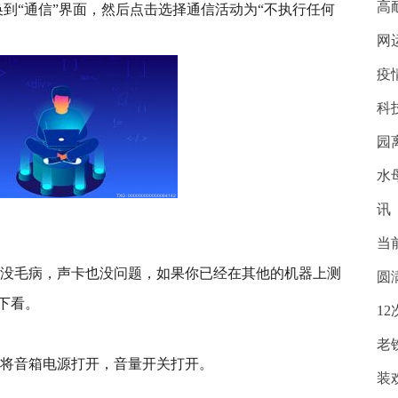
高
到“通信”界面，然后点击选择通信活动为“不执行任何
网
疫
科
园
水
讯
当
叭没毛病，声卡也没问题，如果你已经在其他的机器上测
圆
下看。
1
老
后将音箱电源打开，音量开关打开。
装