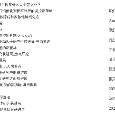
统升级后恢复分区丢失怎么办？
iQ
芬顿催化剂反应路径的调控新策略
粒体障碍和家族性脑钙化症
An
展
节
我
调控新机制|天天动态
推
驱动因子研究中获进展-当前速读
老的新靶标
中
究获进展_焦点讯息
5
进展
南:天天快看点
黑
用研究中取得进展
制研究方面获进展
数
氧耐受的新功能-每日聚焦
2
环球速读
深
能体研究获进展
2
存储器研究获进展