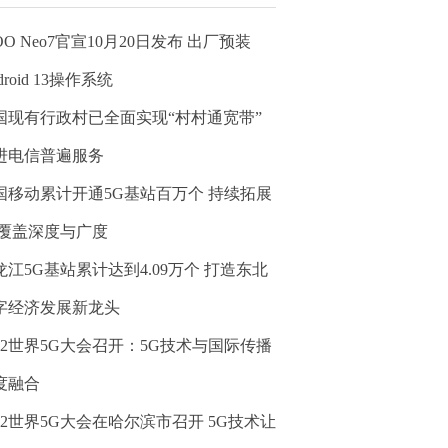
OO Neo7官宣10月20日发布 出厂预装
droid 13操作系统
国现有行政村已全面实现“村村通宽带”
进电信普遍服务
国移动累计开通5G基站百万个 持续拓展
G覆盖深度与广度
龙江5G基站累计达到4.09万个 打造东北
字经济发展新龙头
022世界5G大会召开：5G技术与国际传播
度融合
022世界5G大会在哈尔滨市召开 5G技术让