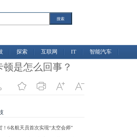
搜索
技
探索
互联网
IT
智能汽车
卡顿是怎么回事？
技
贺！6名航天员首次实现“太空会师”