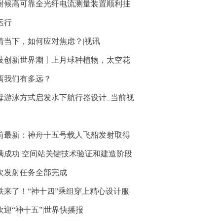
耐候高可靠全光纤电流测量装置顺利挂
运行
情当下，如何应对焦虑？|视讯
技创新世界潮丨上月球种植物，太空花
离我们有多远？
母游泳方式启发水下航行器设计_当前视
前最新：神舟十五号载人飞船发射取得
满成功 空间站关键技术验证和建造阶段
2次发射任务全部完成
铁来了！“神十四”乘组穿上精心设计服
欢迎“神十五”|世界快播报