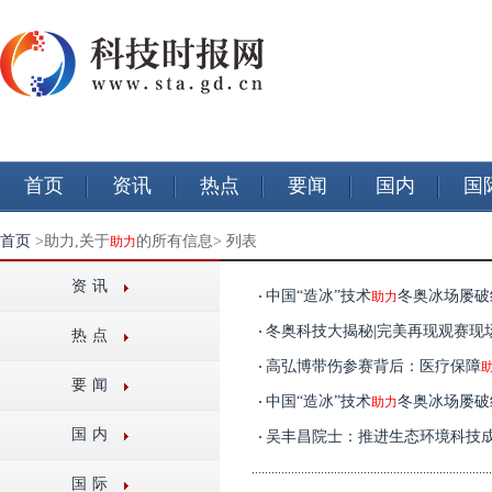
首页
资讯
热点
要闻
国内
国
首页
>助力,关于
的所有信息> 列表
助力
资讯
中国“造冰”技术
冬奥冰场屡破
助力
冬奥科技大揭秘|完美再现观赛现
热点
高弘博带伤参赛背后：医疗保障
要闻
中国“造冰”技术
冬奥冰场屡破
助力
国内
吴丰昌院士：推进生态环境科技
国际