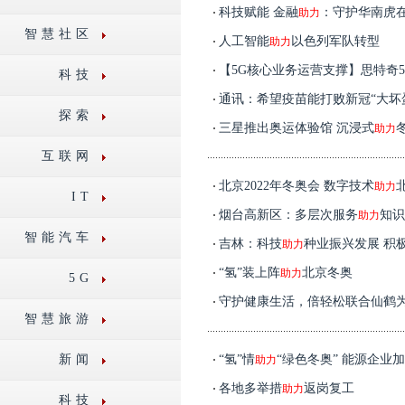
科技赋能 金融
：守护华南虎
助力
智慧社区
人工智能
以色列军队转型
助力
【5G核心业务运营支撑】思特奇
科技
通讯：希望疫苗能打败新冠“大坏
探索
三星推出奥运体验馆 沉浸式
助力
互联网
北京2022年冬奥会 数字技术
助力
IT
烟台高新区：多层次服务
知识
助力
智能汽车
吉林：科技
种业振兴发展 积
助力
“氢”装上阵
北京冬奥
助力
5G
守护健康生活，倍轻松联合仙鹤
智慧旅游
新闻
“氢”情
“绿色冬奥” 能源企业
助力
各地多举措
返岗复工
助力
科技