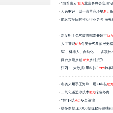
“绿普惠云”
北京冬奥会实现“碳
助力
人民财评：以一流营商环境
高
助力
航运市场回暖推动行业走强 海关
新发明！免气腹腹部牵开器可
助力
人工智能
冬奥会气象预报更精
助力
5G、机器人、自动化……多项技
闽台乡建乡创
乡村振兴
助力
江西：“大数据+黑科技”
旅客
助力
冬奥火炬手王海峰：用AI科技
助
二氧化碳造冰技术
绿色冬奥
助力
“和”科技
冬奥运输
助力
拼多多提现800元提现秘籍要抽到