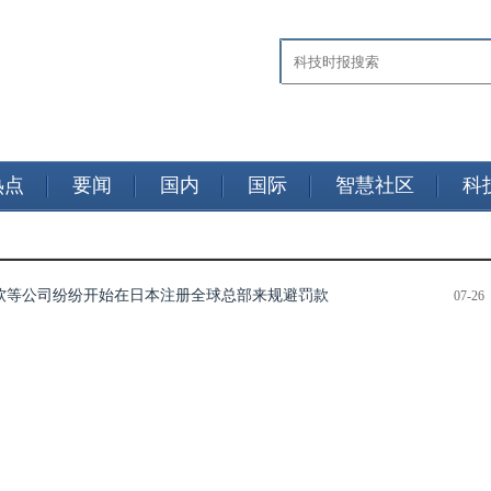
热点
要闻
国内
国际
智慧社区
科
软等公司纷纷开始在日本注册全球总部来规避罚款
07-26