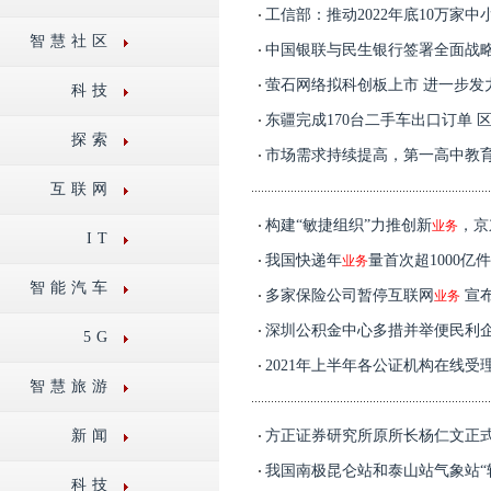
工信部：推动2022年底10万家中
智慧社区
中国银联与民生银行签署全面战
萤石网络拟科创板上市 进一步发
科技
东疆完成170台二手车出口订单 
探索
市场需求持续提高，第一高中教育集团
互联网
构建“敏捷组织”力推创新
，京
业务
IT
我国快递年
量首次超1000亿
业务
智能汽车
多家保险公司暂停互联网
宣
业务
深圳公积金中心多措并举便民利企
5G
2021年上半年各公证机构在线受
智慧旅游
新闻
方正证券研究所原所长杨仁文正
我国南极昆仑站和泰山站气象站“
科技