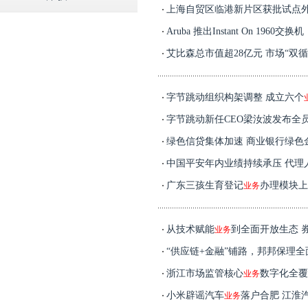
上海自贸区临港新片区获批试点
Aruba 推出Instant On 19
艾比森总市值超28亿元 市场“双循
字节跳动组织构架调整 成立六个
字节跳动新任CEO梁汝波发布全
绿色信贷集体加速 商业银行绿色
中国平安年内业绩持续承压 代理
广东三孩生育登记
办理模块上
业务
从技术赋能
到全面开放生态 
业务
“供应链+金融”铺路，邦邦保理
浙江市场监管核心
数字化全覆
业务
小米辟谣汽车
落户合肥 江淮
业务