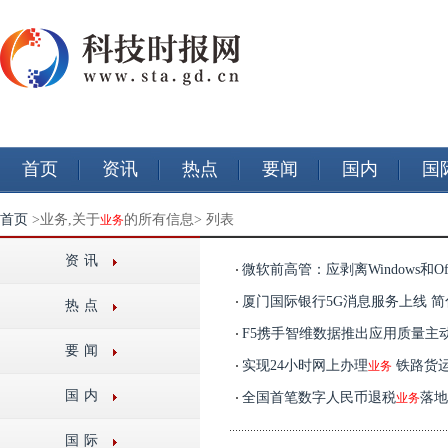
首页
资讯
热点
要闻
国内
国
首页
>业务,关于
的所有信息> 列表
业务
资讯
微软前高管：应剥离Windows和Off
厦门国际银行5G消息服务上线 
热点
F5携手智维数据推出应用质量主
要闻
实现24小时网上办理
铁路货
业务
国内
全国首笔数字人民币退税
落地
业务
国际