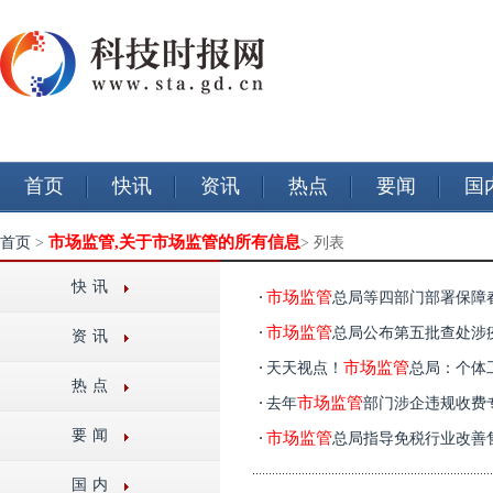
首页
快讯
资讯
热点
要闻
国
市场监管,关于市场监管的所有信息
首页
>
> 列表
快讯
市场监管
总局等四部门部署保障
市场监管
总局公布第五批查处涉
资讯
市场监管
天天视点！
总局：个体
热点
市场监管
去年
部门涉企违规收费专
要闻
市场监管
总局指导免税行业改善售
国内