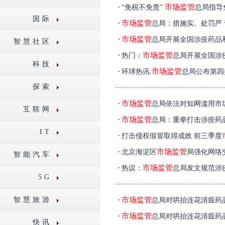
市场监管
“免税不免责”
总局指导
国际
市场监管
总局：措施实、处罚严
市场监管
总局开展全国涉疫药品
智慧社区
市场监管
热门：
总局开展全国涉
科技
市场监管
环球热讯:
总局公布第四
探索
市场监管
总局依法对知网滥用市
互联网
市场监管
资讯
总局：重拳打击涉疫药
IT
打击侵权假冒取得成效 前三季度
市场监管
北京海淀区
局强化网络
智能汽车
市场监管
热议：
总局发文规范涉
5G
智慧旅游
市场监管
总局对哄抬连花清瘟药
市场监管
总局对哄抬连花清瘟药
快讯