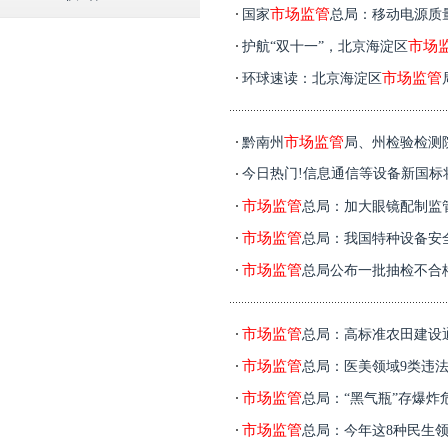
市场监管
国家
总局：移动电源质
市场
护航“双十一”，北京海淀区
市场监管
环球速读：北京海淀区
市场监管
黔南州
局、州检验检测
今日热门!信息通信等设备新国
市场监管
总局：加大眼镜配制监管
市场监管
总局：我国特种设备安
市场监管
总局公布一批抽检不合
市场监管
总局：高标准农田建设
市场监管
总局：医美领域9类违
市场监管
总局：“黑气瓶”存爆炸危
市场监管
总局：今年这8种民生领