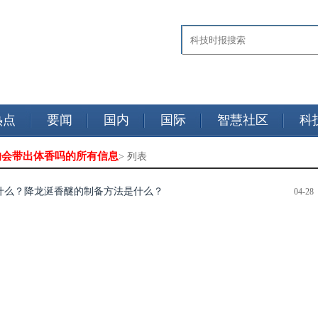
热点
要闻
国内
国际
智慧社区
科
的会带出体香吗的所有信息
> 列表
什么？降龙涎香醚的制备方法是什么？
04-28