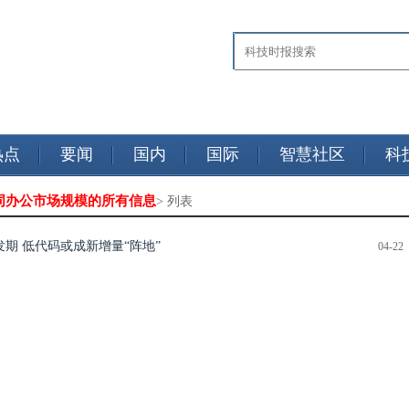
热点
要闻
国内
国际
智慧社区
科
协同办公市场规模的所有信息
> 列表
期 低代码或成新增量“阵地”
04-22