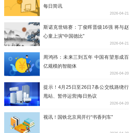
每日简讯
2026-04-21
斯诺克世锦赛：丁俊晖晋级16强 将与赵
心童上演“中国德比”
2026-04-21
周鸿祎：未来三到五年 中国有望形成百
亿规模的智能体
2026-04-20
提示！4月25日至26日7条公交线路绕行
甩站、暂停运营|每日热议
2026-04-20
视讯！国铁北京局开行“书香列车”