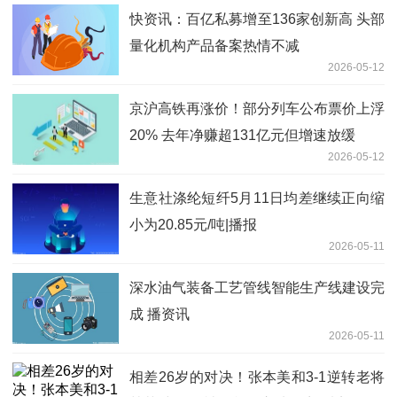
快资讯：百亿私募增至136家创新高 头部
量化机构产品备案热情不减
2026-05-12
京沪高铁再涨价！部分列车公布票价上浮
20% 去年净赚超131亿元但增速放缓
2026-05-12
生意社涤纶短纤5月11日均差继续正向缩
小为20.85元/吨|播报
2026-05-11
深水油气装备工艺管线智能生产线建设完
成 播资讯
2026-05-11
相差26岁的对决！张本美和3-1逆转老将