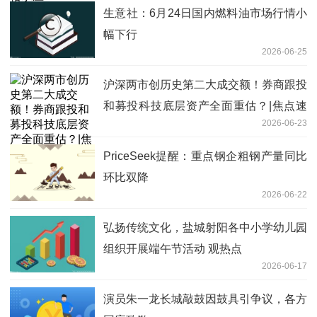
生意社：6月24日国内燃料油市场行情小
幅下行
2026-06-25
沪深两市创历史第二大成交额！券商跟投
和募投科技底层资产全面重估？|焦点速
2026-06-23
递
PriceSeek提醒：重点钢企粗钢产量同比
环比双降
2026-06-22
弘扬传统文化，盐城射阳各中小学幼儿园
组织开展端午节活动 观热点
2026-06-17
演员朱一龙长城敲鼓因鼓具引争议，各方