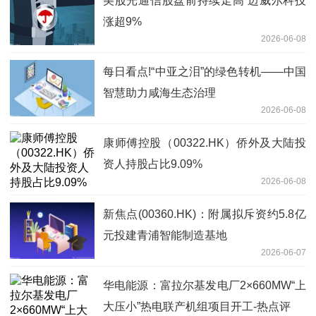
美股光通信股盘前持续走高 迈威尔科技
涨超9%
2026-06-08
每日看点!“中亚之泪”的绿色转机——中国
智慧助力咸海生态治理
2026-06-08
康师傅控股（00322.HK）侨外及大陆投
资人持股占比9.09%
2026-06-08
新焦点(00360.HK)：附属拟斥资约5.8亿
元投建青浦智能制造基地
2026-06-07
华电能源：富拉尔基发电厂2×660MW“上
大压小”热电联产机组项目开工-热点评