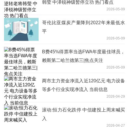
韩莹 中泽锐神级暂停立功 热门看点
2026-05-09
哥伦比亚煤炭产量降到2022年来最低水
平
2026-05-09
B费45%得票率当选FWA年度最佳球员，
赖斯第二哈兰德第三|焦点关注
2026-05-09
两市主力资金净流入近120亿元 电力设备
等多个行业实现净流入 当前信息
2026-04-29
滚动:恒力石化跌停 中信建投上周末喊买
入
2026-04-27