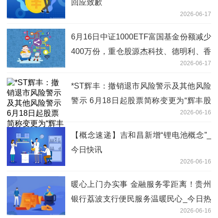
回应致歉
2026-06-17
6月16日中证1000ETF富国基金份额减少
400万份，重仓股源杰科技、德明利、香
2026-06-17
农芯创
*ST辉丰：撤销退市风险警示及其他风险
警示 6月18日起股票简称变更为“辉丰股
2026-06-16
份”_即时
【概念速递】吉和昌新增“锂电池概念”_
今日快讯
2026-06-16
暖心上门办实事 金融服务零距离！贵州
银行荔波支行便民服务温暖民心_今日热
2026-06-16
门