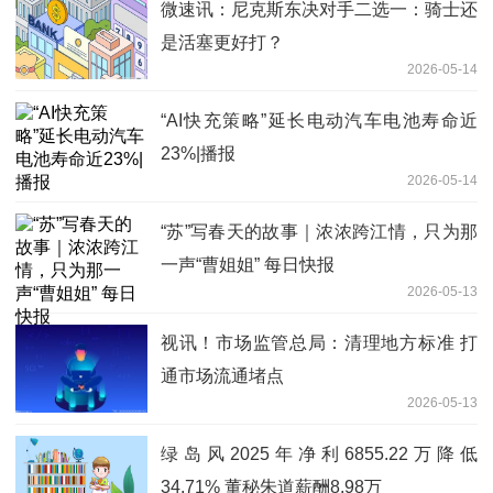
微速讯：尼克斯东决对手二选一：骑士还
是活塞更好打？
2026-05-14
“AI快充策略”延长电动汽车电池寿命近
23%|播报
2026-05-14
“苏”写春天的故事｜浓浓跨江情，只为那
一声“曹姐姐” 每日快报
2026-05-13
视讯！市场监管总局：清理地方标准 打
通市场流通堵点
2026-05-13
绿岛风2025年净利6855.22万降低
34.71% 董秘朱道薪酬8.98万