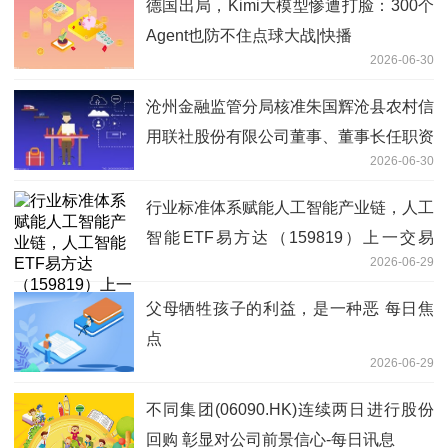
德国出局，Kimi大模型惨遭打脸：300个
Agent也防不住点球大战|快播
2026-06-30
沧州金融监管分局核准朱国辉沧县农村信
用联社股份有限公司董事、董事长任职资
2026-06-30
格 每日观察
行业标准体系赋能人工智能产业链，人工
智能ETF易方达（159819）上一交易
2026-06-29
日“吸金”1.6亿元 百事通
父母牺牲孩子的利益，是一种恶 每日焦
点
2026-06-29
不同集团(06090.HK)连续两日进行股份
回购 彰显对公司前景信心-每日讯息