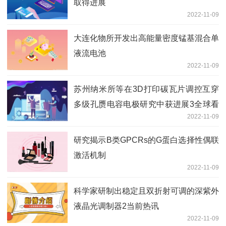
取得进展
2022-11-09
大连化物所开发出高能量密度锰基混合单
液流电池
2022-11-09
苏州纳米所等在3D打印碳瓦片调控互穿
多级孔赝电容电极研究中获进展3全球看
2022-11-09
热讯
研究揭示B类GPCRs的G蛋白选择性偶联
激活机制
2022-11-09
科学家研制出稳定且双折射可调的深紫外
液晶光调制器2当前热讯
2022-11-09